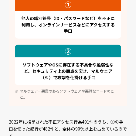
①
他人の識別符号（ID・パスワードなど）を
不正に
利用し、
オンラインサービスなどにアクセスする
手口
②
ソフトウェアやOSに存在する不具合や脆弱性な
ど、
セキュリティ上の弱点を突き、
マルウェア
（※）で攻撃を仕掛ける手口
マルウェア…悪意のあるソフトウェアや悪質なコードのこ
と。
2022年に検挙された不正アクセス行為491件のうち、①の手
口を使った犯行が482件と、全体の90％以上を占めているので
す。