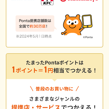
たまったPontaポイントは
1
1
ポイント＝
円
相当でつかえる！